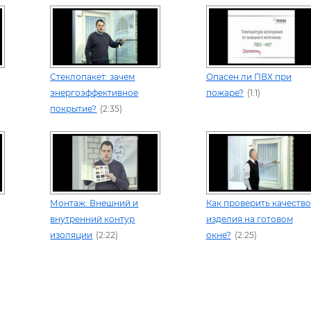
Стеклопакет: зачем
Опасен ли ПВХ при
энергоэффективное
пожаре?
(1:1)
покрытие?
(2:35)
Монтаж: Внешний и
Как проверить качество
а
внутренний контур
изделия на готовом
изоляции
(2:22)
окне?
(2:25)