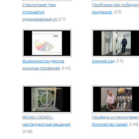
Стеклопакет Чем
Проблемы Как победит
отличается
конденсат
(2:5)
однокамерный от
(2:7)
Возможности декора
Зимний сад
(1:11)
оконных профилей
(1:45)
REHAU GENEO -
Профиль и стеклопакет
нестандартные решения
Количество камер
(1:49)
(0:56)