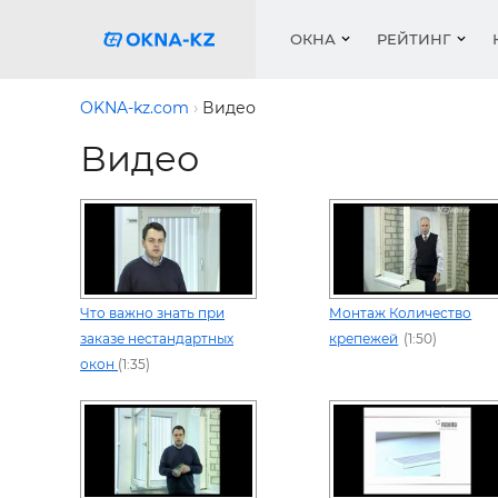
ОКНА
РЕЙТИНГ
OKNA-kz.com
Видео
Видео
Пласти
Окна
Расчет 
Окна
Окна
Акции 
Деревя
Услуги
Ремонт
Двери 
Галере
Двери
Работа
Перего
Профил
Систем
Подоко
Сетки 
Рейтин
Что важно знать при
Монтаж Количество
Медиа
Ворота
Подоко
заказе нестандартных
крепежей
(1:50)
Куплю о
Ворота
окон
(1:35)
Работа 
Решетк
Защитн