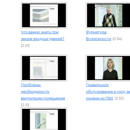
Что важно знать при
Фурнитура:
заказе входных дверей?
Возможности
(2:34)
(2:41)
Проблемы:
Правильное
необходимость
обслуживание и уход з
вентиляции помещений
окнами из ПВХ
(2:32)
(2:21)